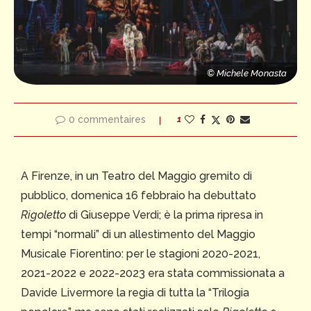
a
© Michele Monasta
© Michele Monasta
© Michele Monasta
0 commentaires
1
A Firenze, in un Teatro del Maggio gremito di
pubblico, domenica 16 febbraio ha debuttato
Rigoletto
di Giuseppe Verdi; è la prima ripresa in
tempi “normali” di un allestimento del Maggio
Musicale Fiorentino: per le stagioni 2020-2021,
2021-2022 e 2022-2023 era stata commissionata a
Davide Livermore la regia di tutta la “Trilogia