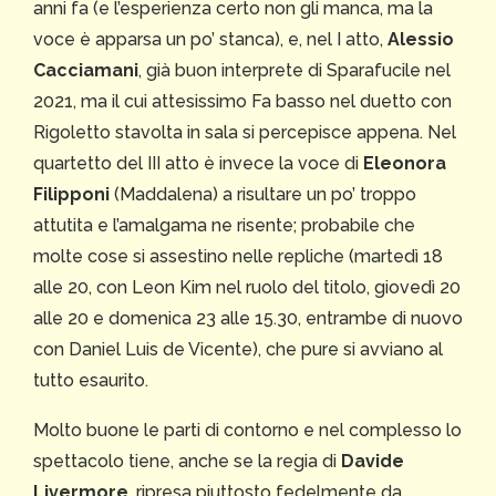
anni fa (e l’esperienza certo non gli manca, ma la
voce è apparsa un po’ stanca), e, nel I atto,
Alessio
Cacciamani
, già buon interprete di Sparafucile nel
2021, ma il cui attesissimo Fa basso nel duetto con
Rigoletto stavolta in sala si percepisce appena. Nel
quartetto del III atto è invece la voce di
Eleonora
Filipponi
(Maddalena) a risultare un po’ troppo
attutita e l’amalgama ne risente; probabile che
molte cose si assestino nelle repliche (martedì 18
alle 20, con Leon Kim nel ruolo del titolo, giovedì 20
alle 20 e domenica 23 alle 15.30, entrambe di nuovo
con Daniel Luis de Vicente), che pure si avviano al
tutto esaurito.
Molto buone le parti di contorno e nel complesso lo
spettacolo tiene, anche se la regia di
Davide
Livermore
, ripresa piuttosto fedelmente da