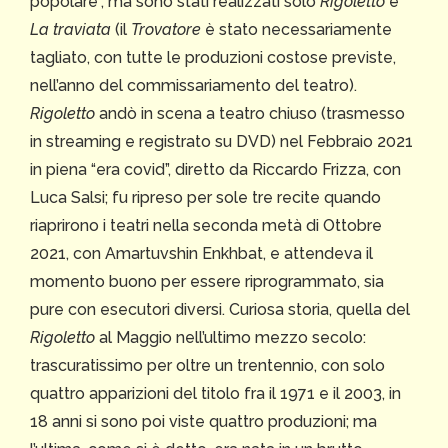
popolare”, ma sono stati realizzati solo
Rigoletto
e
La traviata
(il
Trovatore
è stato necessariamente
tagliato, con tutte le produzioni costose previste,
nell’anno del commissariamento del teatro).
Rigoletto
andò in scena a teatro chiuso (trasmesso
in streaming e registrato su DVD) nel Febbraio 2021
in piena “era covid”, diretto da Riccardo Frizza, con
Luca Salsi; fu ripreso per sole tre recite quando
riaprirono i teatri nella seconda metà di Ottobre
2021, con Amartuvshin Enkhbat, e attendeva il
momento buono per essere riprogrammato, sia
pure con esecutori diversi. Curiosa storia, quella del
Rigoletto
al Maggio nell’ultimo mezzo secolo:
trascuratissimo per oltre un trentennio, con solo
quattro apparizioni del titolo fra il 1971 e il 2003, in
18 anni si sono poi viste quattro produzioni; ma