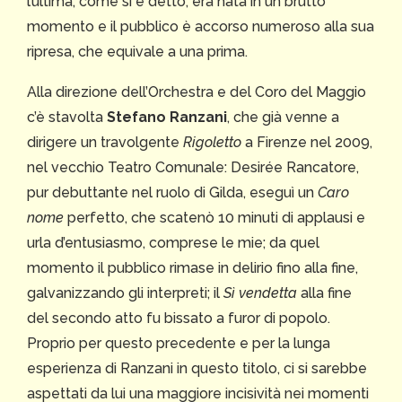
l’ultima, come si è detto, era nata in un brutto
momento e il pubblico è accorso numeroso alla sua
ripresa, che equivale a una prima.
Alla direzione dell’Orchestra e del Coro del Maggio
c’è stavolta
Stefano Ranzani
, che già venne a
dirigere un travolgente
Rigoletto
a Firenze nel 2009,
nel vecchio Teatro Comunale: Desirée Rancatore,
pur debuttante nel ruolo di Gilda, eseguì un
Caro
nome
perfetto, che scatenò 10 minuti di applausi e
urla d’entusiasmo, comprese le mie; da quel
momento il pubblico rimase in delirio fino alla fine,
galvanizzando gli interpreti; il
Sì vendetta
alla fine
del secondo atto fu bissato a furor di popolo.
Proprio per questo precedente e per la lunga
esperienza di Ranzani in questo titolo, ci si sarebbe
aspettati da lui una maggiore incisività nei momenti