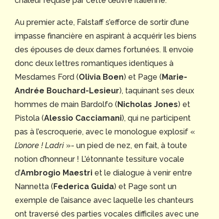
chaleur requise par cette œuvre italienne.
Au premier acte, Falstaff s’efforce de sortir d’une
impasse financière en aspirant à acquérir les biens
des épouses de deux dames fortunées. Il envoie
donc deux lettres romantiques identiques à
Mesdames Ford (
Olivia Boen
) et Page (
Marie-
Andrée Bouchard-Lesieur
), taquinant ses deux
hommes de main Bardolfo (
Nicholas Jones
) et
Pistola (
Alessio Cacciamani
), qui ne participent
pas à l’escroquerie, avec le monologue explosif «
L’onore ! Ladri
»- un pied de nez, en fait, à toute
notion d’honneur ! L’étonnante tessiture vocale
d’
Ambrogio
Maestri
et le dialogue à venir entre
Nannetta (
Federica Guida
) et Page sont un
exemple de l’aisance avec laquelle les chanteurs
ont traversé des parties vocales difficiles avec une