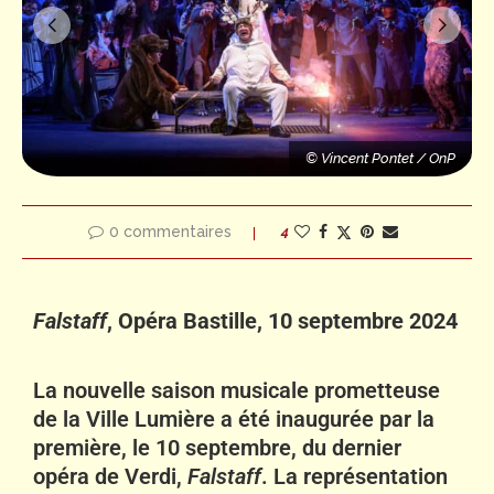
© Vincent Pontet / OnP
© Vincent Pontet / OnP
© Vincent Pontet / OnP
0 commentaires
4
Falstaff
, Opéra Bastille, 10 septembre 2024
La nouvelle saison musicale prometteuse
de la Ville Lumière a été inaugurée par la
première, le 10 septembre, du dernier
opéra de Verdi,
Falstaff
. La représentation