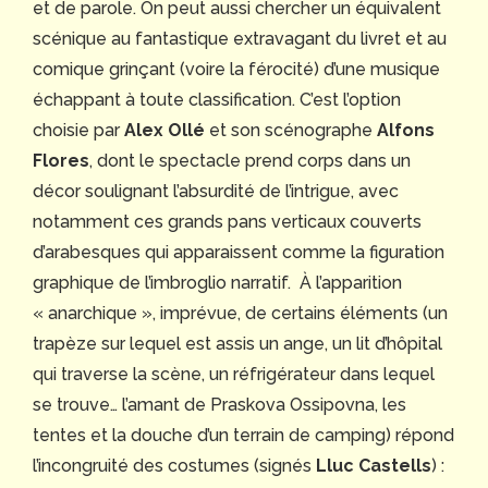
et de parole. On peut aussi chercher un équivalent
scénique au fantastique extravagant du livret et au
comique grinçant (voire la férocité) d’une musique
échappant à toute classification. C’est l’option
choisie par
Alex Ollé
et son scénographe
Alfons
Flores
, dont le spectacle prend corps dans un
décor soulignant l’absurdité de l’intrigue, avec
notamment ces grands pans verticaux couverts
d’arabesques qui apparaissent comme la figuration
graphique de l’imbroglio narratif. À l’apparition
« anarchique », imprévue, de certains éléments (un
trapèze sur lequel est assis un ange, un lit d’hôpital
qui traverse la scène, un réfrigérateur dans lequel
se trouve… l’amant de Praskova Ossipovna, les
tentes et la douche d’un terrain de camping) répond
l’incongruité des costumes (signés
Lluc Castells
) :