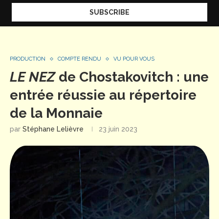
PRODUCTION
COMPTE RENDU
VU POUR VOUS
LE NEZ
de Chostakovitch : une
entrée réussie au répertoire
de la Monnaie
par
Stéphane Lelièvre
23 juin 2023