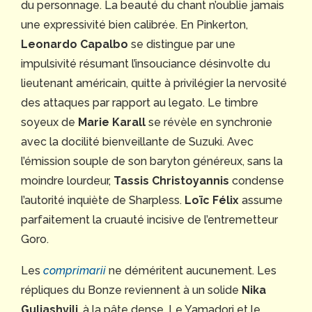
du personnage. La beauté du chant n’oublie jamais
une expressivité bien calibrée. En Pinkerton,
Leonardo Capalbo
se distingue par une
impulsivité résumant l’insouciance désinvolte du
lieutenant américain, quitte à privilégier la nervosité
des attaques par rapport au legato. Le timbre
soyeux de
Marie Karall
se révèle en synchronie
avec la docilité bienveillante de Suzuki. Avec
l’émission souple de son baryton généreux, sans la
moindre lourdeur,
Tassis Christoyannis
condense
l’autorité inquiète de Sharpless.
Loïc Félix
assume
parfaitement la cruauté incisive de l’entremetteur
Goro.
Les
comprimarii
ne déméritent aucunement. Les
répliques du Bonze reviennent à un solide
Nika
Guliashvili
, à la pâte dense. Le Yamadori et le