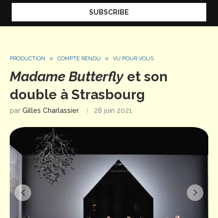
PRODUCTION
COMPTE RENDU
VU POUR VOUS
Madame Butterfly
et son
double à Strasbourg
par
Gilles Charlassier
28 juin 2021