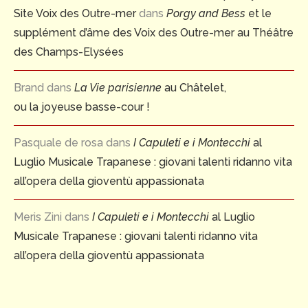
Site Voix des Outre-mer
dans
Porgy and Bess
et le
supplément d’âme des Voix des Outre-mer au Théâtre
des Champs-Elysées
Brand
dans
La Vie parisienne
au Châtelet,
ou la joyeuse basse-cour !
Pasquale de rosa
dans
I Capuleti e i Montecchi
al
Luglio Musicale Trapanese : giovani talenti ridanno vita
all’opera della gioventù appassionata
Meris Zini
dans
I Capuleti e i Montecchi
al Luglio
Musicale Trapanese : giovani talenti ridanno vita
all’opera della gioventù appassionata