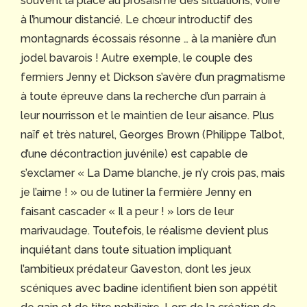
souvent la place au prosaïsme des situations, voire
à l’humour distancié. Le chœur introductif des
montagnards écossais résonne … à la manière d’un
jodel bavarois ! Autre exemple, le couple des
fermiers Jenny et Dickson s’avère d’un pragmatisme
à toute épreuve dans la recherche d’un parrain à
leur nourrisson et le maintien de leur aisance. Plus
naïf et très naturel, Georges Brown (Philippe Talbot,
d’une décontraction juvénile) est capable de
s’exclamer « La Dame blanche, je n’y crois pas, mais
je l’aime ! » ou de lutiner la fermière Jenny en
faisant cascader « Il a peur ! » lors de leur
marivaudage. Toutefois, le réalisme devient plus
inquiétant dans toute situation impliquant
l’ambitieux prédateur Gaveston, dont les jeux
scéniques avec badine identifient bien son appétit