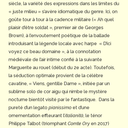
siècle, la variété des expressions dans les limites du
« juste milieu » s’avère idiomatique du genre. Ici, on
goûte tour à tour à la cadence militaire (« Ah quel
plaisir d’être soldat », premier air de Georges
Brown), à l’envoutement poétique de la ballade
introduisant la légende locale avec harpe « D’ici
voyez ce beau domaine », à la connotation
médiévale de l’air intime confié à la suivante
Marguerite au rouet (début du 2e acte). Toutefois,
la séduction optimale provient de la célèbre
cavatine, « Viens, gentille Dame », initiée par un
sublime solo de cor aigu qui nimbe le mystère
nocturne bientôt visité par le fantastique. Dans la
pureté d’un legato
pianissimo
et d’une
ornementation effleurant l’
italianità
, le ténor
Philippe Talbot (triomphant
Comte Ory
en 2017)