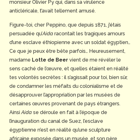
monsieur Olivier Py qui, dans sa virulence
anticléricale, t’avait tellement amusé.
Figure-toi, cher Peppino, que depuis 1871, j’étais
persuadée qu’
Aida
racontait les tragiques amours
d’une esclave éthiopienne avec un soldat égyptien…
Ce que je peux être bête parfois… Heureusement,
madame
Lotte de Beer
vient de me révéler le
sens caché de l’œuvre, et quelles étaient en réalité
tes volontés secrètes : il s’agissait pour toi, bien sûr,
de condamner les méfaits du colonialisme et de
désapprouver l’appropriation par les musées de
certaines œuvres provenant de pays étrangers.
Ainsi
Aida
se déroule en fait à l’époque de
l’inauguration du canal de Suez, l’esclave
égyptienne n’est en réalité qu’une sculpture
africaine exposée dans un musée, et son père