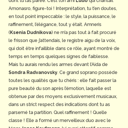
dont tu l’as parée. C’est ton ami
Ludo
qui chantait
Amonasro, figure-toi ! Interprétation, tu t’en doutes,
en tout point impeccable : le style, la puissance, le
raffinement, l’élégance, tout y était. Amneris
(
Ksenia Dudnikova
) ne m’a pas tout à fait procuré
le frisson que j’attendais, le registre aigu de la voix,
qui doit être infaillible dans ce rôle, ayant montré de
temps en temps quelques signes de faiblesse.
Mais tu aurais rendu les armes devant l’Aida de
Sondra Radvanovsky
. Ce grand soprano possède
toutes les qualités que tu chéris : elle fait passer la
pure beauté du son après l’émotion, laquelle est
obtenue par des moyens exclusivement musicaux,
dans un strict respect des indications dont tu as
parsemé ta partition. Quel raffinement ! Quelle
classe ! Elle a formé un merveilleux duo avec le