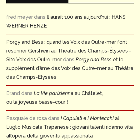
fred meyer
dans
Il aurait 100 ans aujourd’hui : HANS
WERNER HENZE
Porgy and Bess : quand les Voix des Outre-mer font
résonner Gershwin au Théâtre des Champs-Élysées -
Site Voix des Outre-mer
dans
Porgy and Bess
et le
supplément d’âme des Voix des Outre-mer au Théâtre
des Champs-Elysées
Brand
dans
La Vie parisienne
au Châtelet,
ou la joyeuse basse-cour !
Pasquale de rosa
dans
I Capuleti e i Montecchi
al
Luglio Musicale Trapanese : giovani talenti ridanno vita
all’opera della gioventù appassionata