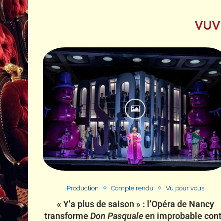
VUV
Production
Compte rendu
Vu pour vous
« Y’a plus de saison » : l’Opéra de Nancy
transforme
Don Pasquale
en improbable con