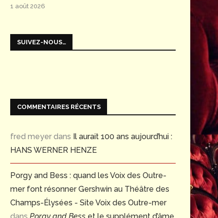
1 août 2026
SUIVEZ-NOUS…
COMMENTAIRES RÉCENTS
fred meyer
dans
Il aurait 100 ans aujourd’hui :
HANS WERNER HENZE
Porgy and Bess : quand les Voix des Outre-
mer font résonner Gershwin au Théâtre des
Champs-Élysées - Site Voix des Outre-mer
dans
Porgy and Bess
et le supplément d’âme