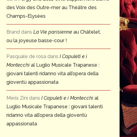
des Voix des Outre-mer au Théâtre des
Champs-Elysées
Brand
dans
La Vie parisienne
au Châtelet,
ou la joyeuse basse-cour !
Pasquale de rosa
dans
I Capuleti e i
Montecchi
al Luglio Musicale Trapanese :
giovani talenti ridanno vita all’opera della
gioventù appassionata
Meris Zini
dans
I Capuleti e i Montecchi
al
Luglio Musicale Trapanese : giovani talenti
ridanno vita all’opera della gioventù
appassionata