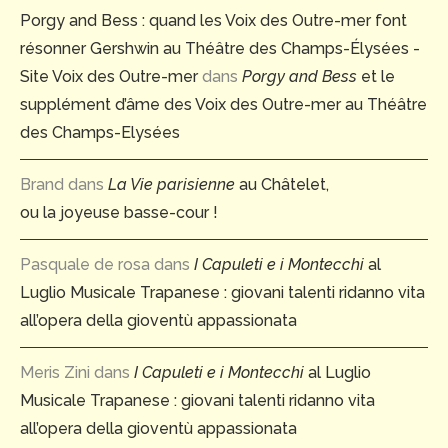
Porgy and Bess : quand les Voix des Outre-mer font
résonner Gershwin au Théâtre des Champs-Élysées -
Site Voix des Outre-mer
dans
Porgy and Bess
et le
supplément d’âme des Voix des Outre-mer au Théâtre
des Champs-Elysées
Brand
dans
La Vie parisienne
au Châtelet,
ou la joyeuse basse-cour !
Pasquale de rosa
dans
I Capuleti e i Montecchi
al
Luglio Musicale Trapanese : giovani talenti ridanno vita
all’opera della gioventù appassionata
Meris Zini
dans
I Capuleti e i Montecchi
al Luglio
Musicale Trapanese : giovani talenti ridanno vita
all’opera della gioventù appassionata