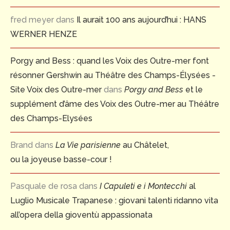
fred meyer
dans
Il aurait 100 ans aujourd’hui : HANS
WERNER HENZE
Porgy and Bess : quand les Voix des Outre-mer font
résonner Gershwin au Théâtre des Champs-Élysées -
Site Voix des Outre-mer
dans
Porgy and Bess
et le
supplément d’âme des Voix des Outre-mer au Théâtre
des Champs-Elysées
Brand
dans
La Vie parisienne
au Châtelet,
ou la joyeuse basse-cour !
Pasquale de rosa
dans
I Capuleti e i Montecchi
al
Luglio Musicale Trapanese : giovani talenti ridanno vita
all’opera della gioventù appassionata