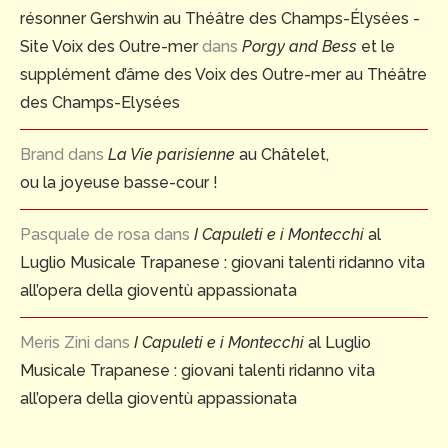
résonner Gershwin au Théâtre des Champs-Élysées -
Site Voix des Outre-mer
dans
Porgy and Bess
et le
supplément d’âme des Voix des Outre-mer au Théâtre
des Champs-Elysées
Brand
dans
La Vie parisienne
au Châtelet,
ou la joyeuse basse-cour !
Pasquale de rosa
dans
I Capuleti e i Montecchi
al
Luglio Musicale Trapanese : giovani talenti ridanno vita
all’opera della gioventù appassionata
Meris Zini
dans
I Capuleti e i Montecchi
al Luglio
Musicale Trapanese : giovani talenti ridanno vita
all’opera della gioventù appassionata