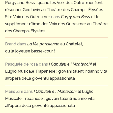
Porgy and Bess : quand les Voix des Outre-mer font
résonner Gershwin au Théâtre des Champs-Élysées -
Site Voix des Outre-mer
dans
Porgy and Bess
et le
supplément d’âme des Voix des Outre-mer au Théâtre
des Champs-Elysées
Brand
dans
La Vie parisienne
au Châtelet,
ou la joyeuse basse-cour !
Pasquale de rosa
dans
I Capuleti e i Montecchi
al
Luglio Musicale Trapanese : giovani talenti ridanno vita
all’opera della gioventù appassionata
Meris Zini
dans
I Capuleti e i Montecchi
al Luglio
Musicale Trapanese : giovani talenti ridanno vita
all’opera della gioventù appassionata