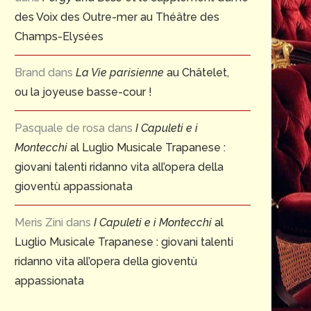
des Voix des Outre-mer au Théâtre des
Champs-Elysées
Brand
dans
La Vie parisienne
au Châtelet,
ou la joyeuse basse-cour !
Pasquale de rosa
dans
I Capuleti e i
Montecchi
al Luglio Musicale Trapanese :
giovani talenti ridanno vita all’opera della
gioventù appassionata
Meris Zini
dans
I Capuleti e i Montecchi
al
Luglio Musicale Trapanese : giovani talenti
ridanno vita all’opera della gioventù
appassionata