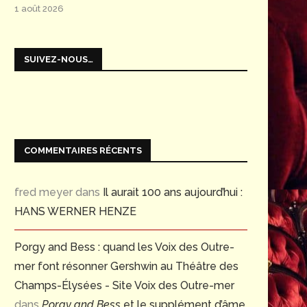
1 août 2026
SUIVEZ-NOUS…
COMMENTAIRES RÉCENTS
fred meyer
dans
Il aurait 100 ans aujourd’hui :
HANS WERNER HENZE
Porgy and Bess : quand les Voix des Outre-
mer font résonner Gershwin au Théâtre des
Champs-Élysées - Site Voix des Outre-mer
dans
Porgy and Bess
et le supplément d’âme