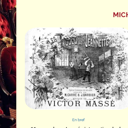
MIC
En bref