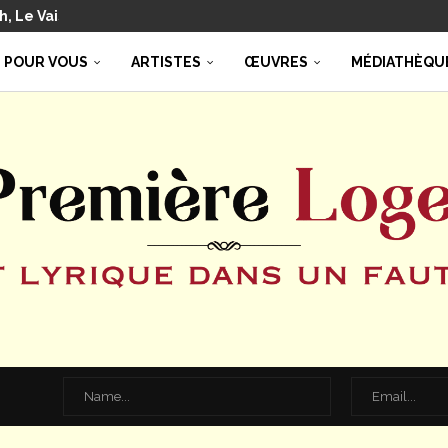
uccini 2026 : de passionnantes...
el Lago : La bohème,...
rg, Ariadne auf Naxos, ou Ariane...
g : un Lucio Silla de...
de RIENZI
 Theo Adam
nelle variable d’ajustement budgétaire…
oréades à Beaune : lumineuse...
 POUR VOUS
ARTISTES
ŒUVRES
MÉDIATHÈQU