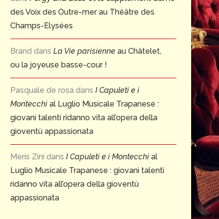
des Voix des Outre-mer au Théâtre des
Champs-Elysées
Brand
dans
La Vie parisienne
au Châtelet,
ou la joyeuse basse-cour !
Pasquale de rosa
dans
I Capuleti e i
Montecchi
al Luglio Musicale Trapanese :
giovani talenti ridanno vita all’opera della
gioventù appassionata
Meris Zini
dans
I Capuleti e i Montecchi
al
Luglio Musicale Trapanese : giovani talenti
ridanno vita all’opera della gioventù
appassionata