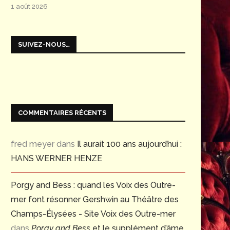
1 août 2026
SUIVEZ-NOUS…
COMMENTAIRES RÉCENTS
fred meyer
dans
Il aurait 100 ans aujourd’hui :
HANS WERNER HENZE
Porgy and Bess : quand les Voix des Outre-
mer font résonner Gershwin au Théâtre des
Champs-Élysées - Site Voix des Outre-mer
dans
Porgy and Bess
et le supplément d’âme