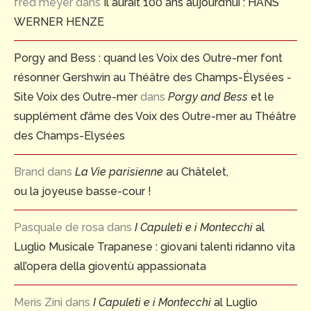
fred meyer
dans
Il aurait 100 ans aujourd’hui : HANS
WERNER HENZE
Porgy and Bess : quand les Voix des Outre-mer font
résonner Gershwin au Théâtre des Champs-Élysées -
Site Voix des Outre-mer
dans
Porgy and Bess
et le
supplément d’âme des Voix des Outre-mer au Théâtre
des Champs-Elysées
Brand
dans
La Vie parisienne
au Châtelet,
ou la joyeuse basse-cour !
Pasquale de rosa
dans
I Capuleti e i Montecchi
al
Luglio Musicale Trapanese : giovani talenti ridanno vita
all’opera della gioventù appassionata
Meris Zini
dans
I Capuleti e i Montecchi
al Luglio