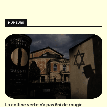
HUMEURS
La colline verte n’a pas fini de rougir —