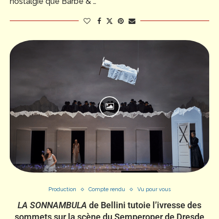
nostalgie que Barbe & …
Production
Compte rendu
Vu pour vous
LA SONNAMBULA
de Bellini tutoie l’ivresse des
sommets sur la scène du Semperoper de Dresde