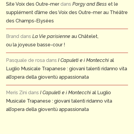
Site Voix des Outre-mer
dans
Porgy and Bess
et le
supplément d’âme des Voix des Outre-mer au Théâtre
des Champs-Elysées
Brand
dans
La Vie parisienne
au Châtelet,
ou la joyeuse basse-cour !
Pasquale de rosa
dans
I Capuleti e i Montecchi
al
Luglio Musicale Trapanese : giovani talenti ridanno vita
all’opera della gioventù appassionata
Meris Zini
dans
I Capuleti e i Montecchi
al Luglio
Musicale Trapanese : giovani talenti ridanno vita
all’opera della gioventù appassionata