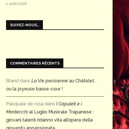
1 août 2026
SUIVEZ-NOUS…
COMMENTAIRES RÉCENTS
Brand
dans
La Vie parisienne
au Châtelet,
ou la joyeuse basse-cour !
Pasquale de rosa
dans
I Capuleti e i
Montecchi
al Luglio Musicale Trapanese :
giovani talenti ridanno vita all’opera della
gioventù appassionata