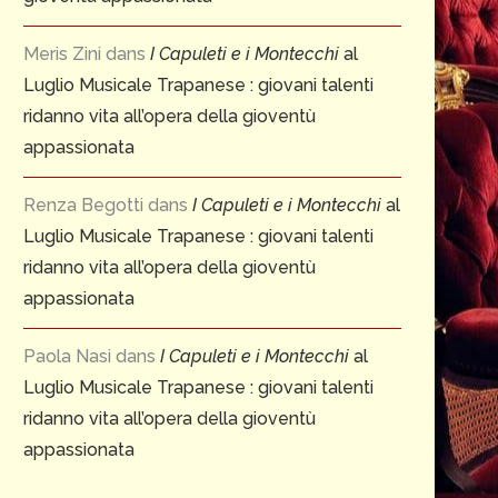
Meris Zini
dans
I Capuleti e i Montecchi
al
Luglio Musicale Trapanese : giovani talenti
ridanno vita all’opera della gioventù
appassionata
Renza Begotti
dans
I Capuleti e i Montecchi
al
Luglio Musicale Trapanese : giovani talenti
ridanno vita all’opera della gioventù
appassionata
Paola Nasi
dans
I Capuleti e i Montecchi
al
Luglio Musicale Trapanese : giovani talenti
ridanno vita all’opera della gioventù
appassionata