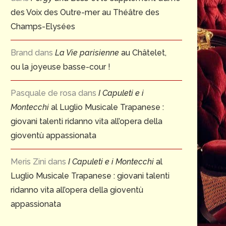
des Voix des Outre-mer au Théâtre des
Champs-Elysées
Brand
dans
La Vie parisienne
au Châtelet,
ou la joyeuse basse-cour !
Pasquale de rosa
dans
I Capuleti e i
Montecchi
al Luglio Musicale Trapanese :
giovani talenti ridanno vita all’opera della
gioventù appassionata
Meris Zini
dans
I Capuleti e i Montecchi
al
Luglio Musicale Trapanese : giovani talenti
ridanno vita all’opera della gioventù
appassionata