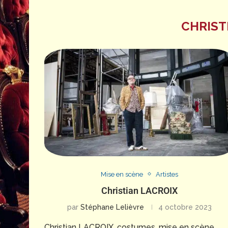
CHRIST
Mise en scène
Artistes
Christian LACROIX
par
Stéphane Lelièvre
4 octobre 2023
Christian LACROIX, costumes, mise en scène