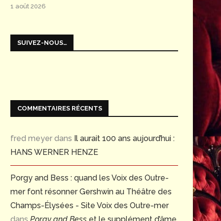
1 août 2026
SUIVEZ-NOUS…
COMMENTAIRES RÉCENTS
fred meyer
dans
Il aurait 100 ans aujourd’hui :
HANS WERNER HENZE
Porgy and Bess : quand les Voix des Outre-
mer font résonner Gershwin au Théâtre des
Champs-Élysées - Site Voix des Outre-mer
dans
Porgy and Bess
et le supplément d’âme