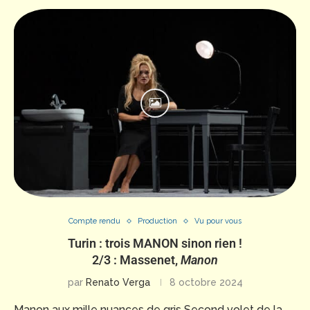
Compte rendu
Production
Vu pour vous
Turin : trois MANON sinon rien !
2/3 : Massenet,
Manon
par
Renato Verga
8 octobre 2024
Manon aux mille nuances de gris Second volet de la