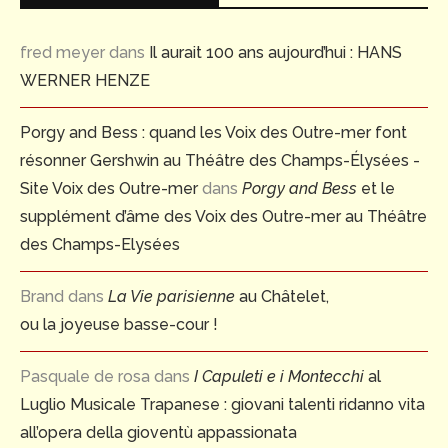
fred meyer
dans
Il aurait 100 ans aujourd’hui : HANS
WERNER HENZE
Porgy and Bess : quand les Voix des Outre-mer font
résonner Gershwin au Théâtre des Champs-Élysées -
Site Voix des Outre-mer
dans
Porgy and Bess
et le
supplément d’âme des Voix des Outre-mer au Théâtre
des Champs-Elysées
Brand
dans
La Vie parisienne
au Châtelet,
ou la joyeuse basse-cour !
Pasquale de rosa
dans
I Capuleti e i Montecchi
al
Luglio Musicale Trapanese : giovani talenti ridanno vita
all’opera della gioventù appassionata