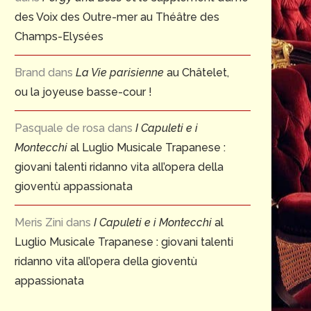
des Voix des Outre-mer au Théâtre des
Champs-Elysées
Brand
dans
La Vie parisienne
au Châtelet,
ou la joyeuse basse-cour !
Pasquale de rosa
dans
I Capuleti e i
Montecchi
al Luglio Musicale Trapanese :
giovani talenti ridanno vita all’opera della
gioventù appassionata
Meris Zini
dans
I Capuleti e i Montecchi
al
Luglio Musicale Trapanese : giovani talenti
ridanno vita all’opera della gioventù
appassionata