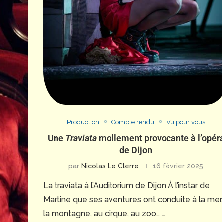
Production
Compte rendu
Vu pour vous
Une
Traviata
mollement provocante à l’opér
de Dijon
par
Nicolas Le Clerre
16 février 2025
La traviata à l’Auditorium de Dijon À l’instar de
Martine que ses aventures ont conduite à la mer,
la montagne, au cirque, au zoo… …