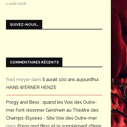
1 août 2026
SUIVEZ-NOUS…
COMMENTAIRES RÉCENTS
fred meyer
dans
Il aurait 100 ans aujourd’hui :
HANS WERNER HENZE
Porgy and Bess : quand les Voix des Outre-
mer font résonner Gershwin au Théâtre des
Champs-Élysées - Site Voix des Outre-mer
dans
Porgy and Bess
et le supplément d’âme