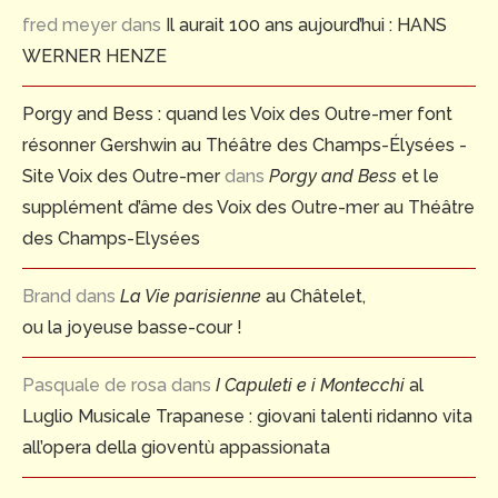
fred meyer
dans
Il aurait 100 ans aujourd’hui : HANS
WERNER HENZE
Porgy and Bess : quand les Voix des Outre-mer font
résonner Gershwin au Théâtre des Champs-Élysées -
Site Voix des Outre-mer
dans
Porgy and Bess
et le
supplément d’âme des Voix des Outre-mer au Théâtre
des Champs-Elysées
Brand
dans
La Vie parisienne
au Châtelet,
ou la joyeuse basse-cour !
Pasquale de rosa
dans
I Capuleti e i Montecchi
al
Luglio Musicale Trapanese : giovani talenti ridanno vita
all’opera della gioventù appassionata