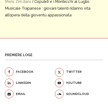
Meris Zini
dans
I Capuleti e i Montecchi
al Luglio
Musicale Trapanese : giovani talenti ridanno vita
all’opera della gioventù appassionata
PREMIÈRE LOGE
FACEBOOK
TWITTER
LINKEDIN
YOUTUBE
EMAIL
SOUNDCLOUD