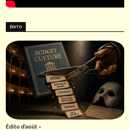
ÉDITO
Édito d’août –