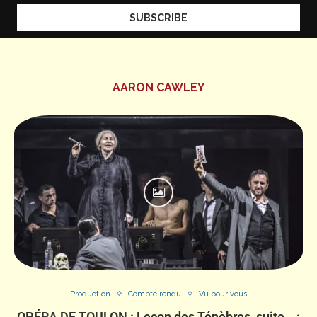
AARON CAWLEY
Production
Compte rendu
Vu pour vous
OPÉRA DE TOULON : Leçon des Ténèbres, suite… :