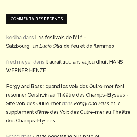
COMMENTAIRES RÉCENTS
Kediha
dans
Les festivals de l’été –
Salzbourg : un
Lucio Silla
de feu et de flammes
fred meyer
dans
Il aurait 100 ans aujourd’hui : HANS
WERNER HENZE
Porgy and Bess : quand les Voix des Outre-mer font
résonner Gershwin au Théâtre des Champs-Élysées -
Site Voix des Outre-mer
dans
Porgy and Bess
et le
supplément d’âme des Voix des Outre-mer au Théâtre
des Champs-Elysées
Brand
dans
La Vie parisienne
au Châtelet,