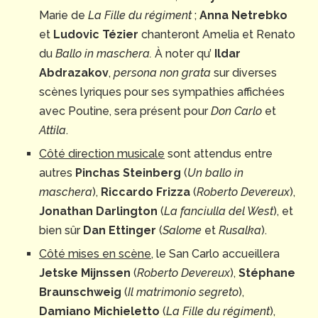
Marie de
La Fille du régiment
;
Anna Netrebko
et
Ludovic Tézier
chanteront Amelia et Renato
du
Ballo in maschera.
À noter qu’
Ildar
Abdrazakov
,
persona non grata
sur diverses
scènes lyriques pour ses sympathies affichées
avec Poutine, sera présent pour
Don Carlo
et
Attila
.
Côté direction musicale
sont attendus entre
autres
Pinchas Steinberg
(
Un ballo in
maschera
),
Riccardo Frizza
(
Roberto Devereux
),
Jonathan Darlington
(
La fanciulla del West
), et
bien sûr
Dan Ettinger
(
Salome
et
Rusalka
).
Côté mises en scène
, le San Carlo accueillera
Jetske Mijnssen
(
Roberto Devereux
),
Stéphane
Braunschweig
(
Il matrimonio segreto
),
Damiano Michieletto
(
La Fille du régiment
),