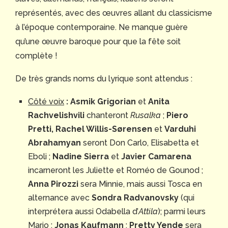
représentés, avec des œuvres allant du classicisme
à l’époque contemporaine. Ne manque guère
qu’une œuvre baroque pour que la fête soit
complète !
De très grands noms du lyrique sont attendus :
Côté voix
:
Asmik Grigorian
et
Anita
Rachvelishvili
chanteront
Rusalka
;
Piero
Pretti, Rachel Willis-Sørensen
et
Varduhi
Abrahamyan
seront Don Carlo, Elisabetta et
Eboli ;
Nadine Sierra
et
Javier Camarena
incarneront les Juliette et Roméo de Gounod ;
Anna Pirozzi
sera Minnie, mais aussi Tosca en
alternance avec
Sondra Radvanovsky
(qui
interprétera aussi Odabella d’
Attila
); parmi leurs
Mario :
Jonas Kaufmann
;
Pretty Yende
sera