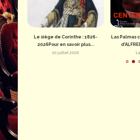
: 1826-
Le siège de Corinthe : 1826-
Las Palmas c
us...
2026Pour en savoir plus...
d’ALFRE
20 juillet 2026
14