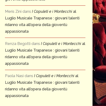
Meris Zini
dans
I Capuleti e i Montecchi
al
Luglio Musicale Trapanese : giovani talenti
ridanno vita all’opera della gioventù
Le siège de Corinthe : 1826-
OPERAFEST 2026 – CENT
appassionata
2026Pour en savoir...
DE TURANDOT &
VARIATIONS ENIGMATIQUE
13 juillet 2026
Renza Begotti
dans
I Capuleti e i Montecchi
al
1 juillet 2026
Luglio Musicale Trapanese : giovani talenti
ridanno vita all’opera della gioventù
appassionata
Paola Nasi
dans
I Capuleti e i Montecchi
al
Luglio Musicale Trapanese : giovani talenti
ridanno vita all’opera della gioventù
appassionata