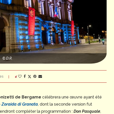
© D.R.
es
4
onizetti de Bergame
célébrera une œuvre ayant été
e
Zoraida di Granata
, dont la seconde version fut
viendront compléter la programmation :
Don Pasquale
,