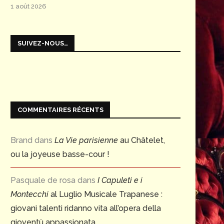
1 août 2026
SUIVEZ-NOUS…
COMMENTAIRES RÉCENTS
Brand
dans
La Vie parisienne
au Châtelet,
ou la joyeuse basse-cour !
Pasquale de rosa
dans
I Capuleti e i
Montecchi
al Luglio Musicale Trapanese :
giovani talenti ridanno vita all’opera della
gioventù appassionata