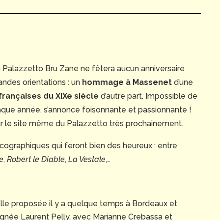
u Palazzetto Bru Zane ne fêtera aucun anniversaire
andes orientations : un
hommage à Massenet
d’une
rançaises du XIXe siècle
d’autre part. Impossible de
haque année, s’annonce foisonnante et passionnante !
sur le site même du Palazzetto très prochainement.
iscographiques qui feront bien des heureux : entre
e
,
Robert le Diable
,
La Vestale
,…
celle proposée il y a quelque temps à Bordeaux et
signée Laurent Pelly, avec Marianne Crebassa et