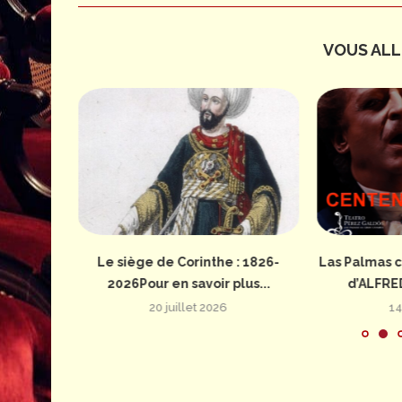
VOUS ALLE
: 1826-
Le siège de Corinthe : 1826-
Las Palmas c
us...
2026Pour en savoir plus...
d’ALFRE
20 juillet 2026
14