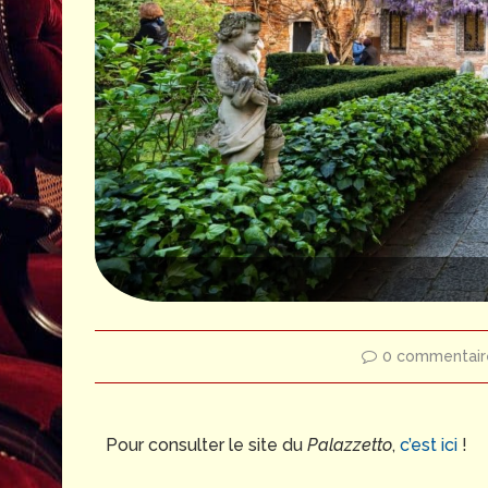
0 commentair
Pour consulter le site du
Palazzetto
,
c’est ici
!