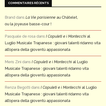
COMMENTAIRES RÉCENTS
Brand
dans
La Vie parisienne
au Châtelet,
ou la joyeuse basse-cour !
Pasquale de rosa
dans
I Capuleti e i Montecchi
al
Luglio Musicale Trapanese : giovani talenti ridanno vita
all’opera della gioventù appassionata
Meris Zini
dans
I Capuleti e i Montecchi
al Luglio
Musicale Trapanese : giovani talenti ridanno vita
all’opera della gioventù appassionata
Renza Begotti
dans
I Capuleti e i Montecchi
al Luglio
Musicale Trapanese : giovani talenti ridanno vita
all’opera della gioventù appassionata