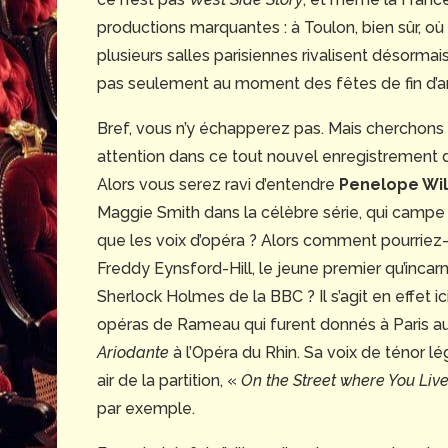
productions marquantes : à Toulon, bien sûr, où l
plusieurs salles parisiennes rivalisent désormais
pas seulement au moment des fêtes de fin d’a
Bref, vous n’y échapperez pas. Mais cherchons d
attention dans ce tout nouvel enregistrement
Alors vous serez ravi d’entendre
Penelope Wi
Maggie Smith dans la célèbre série, qui campe i
que les voix d’opéra ? Alors comment pourriez-vo
Freddy Eynsford-Hill, le jeune premier qu’incarna
Sherlock Holmes de la BBC ? Il s’agit en effet i
opéras de Rameau qui furent donnés à Paris au 
Ariodante
à l’Opéra du Rhin. Sa voix de ténor lé
air de la partition, «
On the Street where You Liv
par exemple.