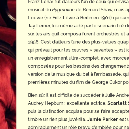
Franz Lehár fut d’ailleurs l’un de ceux qui envi
musical du
Pygmalion
de Bernard Shaw, mais apr
Loewe (né Fritz Löwe à Berlin en 1901) qui surmo
Jay Lerner, lui-même aidé par le scénario tiré d
sûr, les airs qu’il composa furent orchestrés et
1956. C’est d’ailleurs l’une des plus-values qu’
qui prévaut pour les œuvres « savantes » est ici
un enregistrement ultra-complet, avec morcea
composées pour les besoins des changements 
version de la musique du bal à l’ambassade, qu
premières minutes du film de George Cukor pou
Bien sûr, il est difficile de succéder à Julie And
Audrey Hepburn : excellente actrice,
Scarlett 
puis la distinction acquise pour se faire accept
timbre un rien plus juvénile.
Jamie Parker
est u
admirablement un rôle prévu d’emblée pour ne