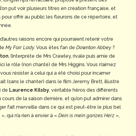
’on put voir plusieurs titres en création française, et
 pour offrir au public les fleurons de ce répertoire, et
nnée.
’autres raisons encore qui pourraient retenir votre
 de
My Fair Lady
. Vous êtes fan de
Downton Abbey
?
lton
, l’interprète de Mrs Crawley, rivale puis amie de
ci le rôle (non chanté) de Mrs Higgins. Vous n’aimez
us résister à celui qui a été choisi pour incarner
it (sans le chanter) dans le film Jeremy Brett, illustre
ci de
Laurence Kilsby
, véritable héros des différents
cours de la saison dernière, et qu’on put admirer dans
ger fait merveille dans ce qui est peut-être le plus bel
e
», qui n’a rien à envier à «
Dein is mein ganzes Herz
»,