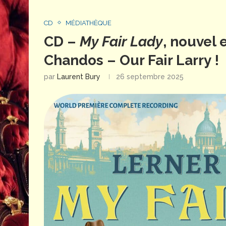
CD
MÉDIATHÈQUE
CD –
My Fair Lady
, nouvel 
Chandos – Our Fair Larry !
par
Laurent Bury
26 septembre 2025