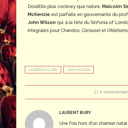
Doolittle plus cockney que nature,
Malcolm Si
McKenzie
est parfaite en gouvernante du profe
John Wilson
qui, à la tête du Sinfonia of Lon
intégrales pour Chandos,
Carousel
et
Oklahoma
LAURENCE KILSBY
JOHN WILSON
0 commentair
LAURENT BURY
Une fois hors d'un charnier nata