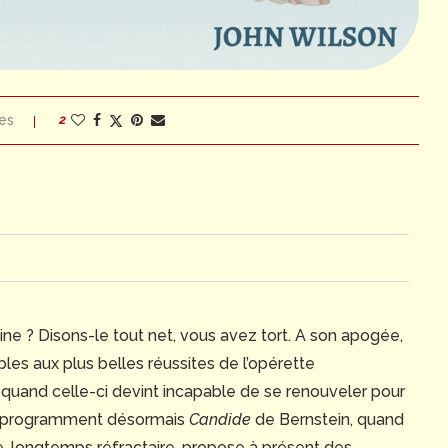
es
2
e ? Disons-le tout net, vous avez tort. A son apogée,
es aux plus belles réussites de l’opérette
 quand celle-ci devint incapable de se renouveler pour
er programment désormais
Candide
de Bernstein, quand
e, longtemps réfractaire, propose à présent des