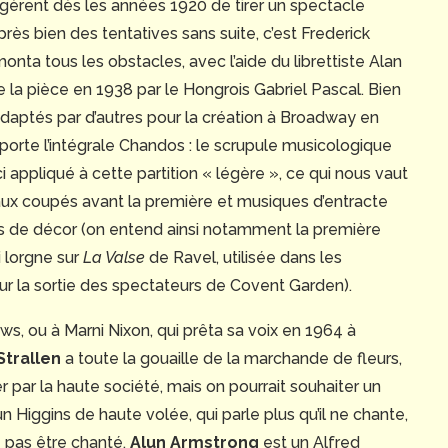
sagèrent dès les années 1920 de tirer un spectacle
ès bien des tentatives sans suite, c’est Frederick
nta tous les obstacles, avec l’aide du librettiste Alan
e la pièce en 1938 par le Hongrois Gabriel Pascal. Bien
 adaptés par d’autres pour la création à Broadway en
apporte l’intégrale Chandos : le scrupule musicologique
 appliqué à cette partition « légère », ce qui nous vaut
ux coupés avant la première et musiques d’entracte
de décor (on entend ainsi notamment la première
i lorgne sur
La Valse
de Ravel, utilisée dans les
r la sortie des spectateurs de Covent Garden).
rews, ou à Marni Nixon, qui prêta sa voix en 1964 à
Strallen
a toute la gouaille de la marchande de fleurs,
er par la haute société, mais on pourrait souhaiter un
n Higgins de haute volée, qui parle plus qu’il ne chante,
 pas être chanté.
Alun Armstrong
est un Alfred