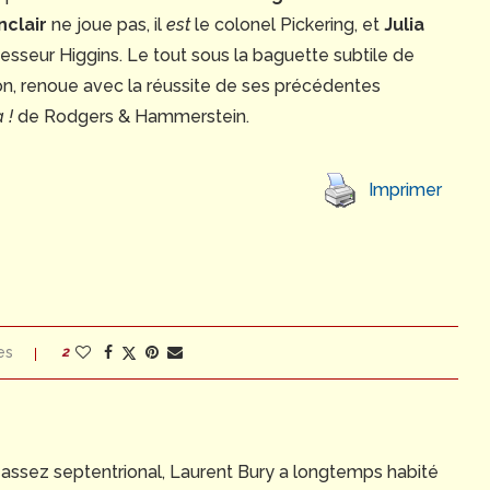
nclair
ne joue pas, il
est
le colonel Pickering, et
Julia
sseur Higgins. Le tout sous la baguette subtile de
don, renoue avec la réussite de ses précédentes
 !
de Rodgers & Hammerstein.
Imprimer
es
2
l assez septentrional, Laurent Bury a longtemps habité