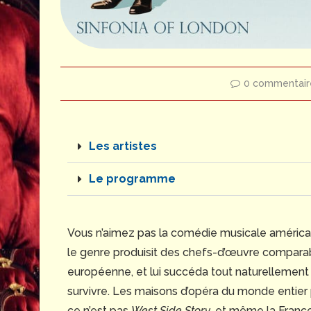
0 commentair
Les artistes
Le programme
Vous n’aimez pas la comédie musicale américain
le genre produisit des chefs-d’œuvre comparabl
européenne, et lui succéda tout naturellement
survivre. Les maisons d’opéra du monde enti
ce n’est pas
West Side Story
, et même la Franc