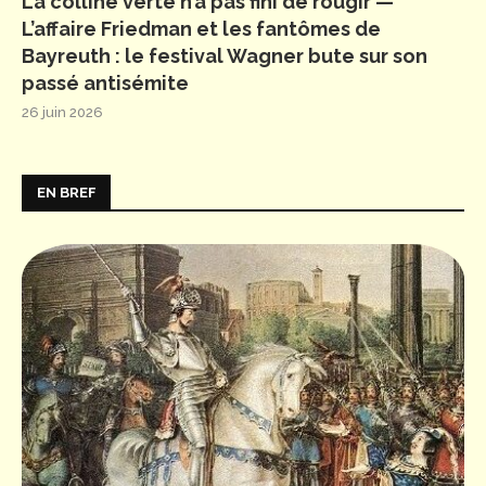
La colline verte n’a pas fini de rougir —
L’affaire Friedman et les fantômes de
Bayreuth : le festival Wagner bute sur son
passé antisémite
26 juin 2026
EN BREF