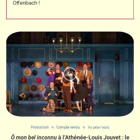
Offenbach !
Production
Compte rendu
Vu pour vous
Ô mon bel inconnu
à l’Athénée-Louis Jouvet : le