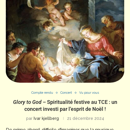
Compte rendu
Concert
Vu pour vous
Glory to God
– Spiritualité festive au TCE : un
concert investi par l’esprit de Noël !
par
Ivar kjellberg
21 décembre 2024
De prime abord, difficile d’imaginer que la musique