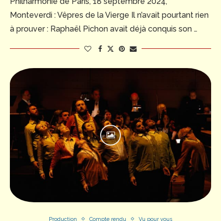
Philharmonie de Paris, 18 septembre 2024,
Monteverdi : Vêpres de la Vierge Il n’avait pourtant rien
à prouver : Raphaël Pichon avait déjà conquis son …
Production
Compte rendu
Vu pour vous