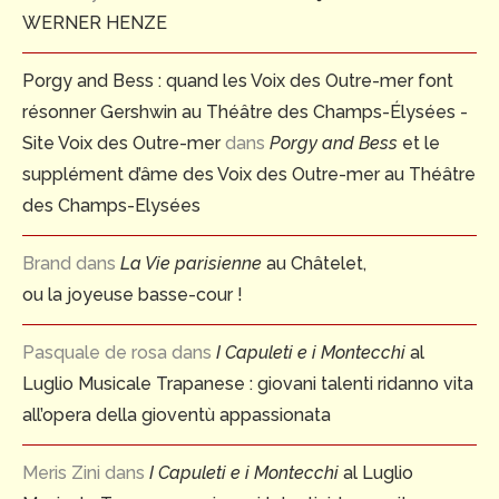
WERNER HENZE
Porgy and Bess : quand les Voix des Outre-mer font
résonner Gershwin au Théâtre des Champs-Élysées -
Site Voix des Outre-mer
dans
Porgy and Bess
et le
supplément d’âme des Voix des Outre-mer au Théâtre
des Champs-Elysées
Brand
dans
La Vie parisienne
au Châtelet,
ou la joyeuse basse-cour !
Pasquale de rosa
dans
I Capuleti e i Montecchi
al
Luglio Musicale Trapanese : giovani talenti ridanno vita
all’opera della gioventù appassionata
Meris Zini
dans
I Capuleti e i Montecchi
al Luglio