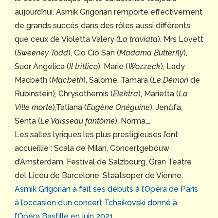
aujourd’hui. Asmik Grigorian remporte effectivement
de grands succès dans des rôles aussi différents
que ceux de Violetta Valery
(La traviata
), Mrs Lovett
(
Sweeney Todd
), Cio Cio San (
Madama Butterfly
),
Suor Angelica (
Il trittico
), Marie (
Wozzeck
), Lady
Macbeth (
Macbeth
), Salomé, Tamara (
Le Démon
de
Rubinstein), Chrysothemis (
Elektra
), Marietta (
La
Ville morte
),Tatiana (
Eugène Onéguine
), Jenůfa,
Senta (
Le Vaisseau fantôme
), Norma,…
Les salles lyriques les plus prestigieuses l’ont
accueillie : Scala de Milan, Concertgebouw
d’Amsterdam, Festival de Salzbourg, Gran Teatre
del Liceu de Barcelone, Staatsoper de Vienne.
Asmik Grigorian a fait ses débuts à l’Opéra de Paris
à l’occasion d’un concert Tchaïkovski donné à
l’Opéra Bastille en juin 2021
.