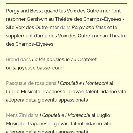
Porgy and Bess : quand les Voix des Outre-mer font
résonner Gershwin au Théâtre des Champs-Élysées -
Site Voix des Outre-mer
dans
Porgy and Bess
et le
supplément d’âme des Voix des Outre-mer au Théâtre
des Champs-Elysées
Brand
dans
La Vie parisienne
au Châtelet,
ou la joyeuse basse-cour !
Pasquale de rosa
dans
I Capuleti e i Montecchi
al
Luglio Musicale Trapanese : giovani talenti ridanno vita
all’opera della gioventù appassionata
Meris Zini
dans
I Capuleti e i Montecchi
al Luglio
Musicale Trapanese : giovani talenti ridanno vita
all’opera della gioventù appassionata