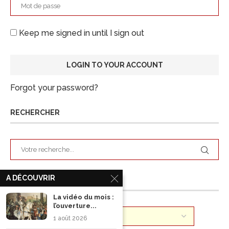
Keep me signed in until I sign out
Forgot your password?
RECHERCHER
A DÉCOUVRIR
ARCHIVES
La vidéo du mois :
l’ouverture...
1 août 2026