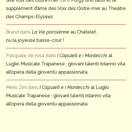
Site Voix des Outre-mer
dans
Porgy and Bess
et le
supplément d’âme des Voix des Outre-mer au Théâtre
des Champs-Elysées
Brand
dans
La Vie parisienne
au Châtelet,
ou la joyeuse basse-cour !
Pasquale de rosa
dans
I Capuleti e i Montecchi
al
Luglio Musicale Trapanese : giovani talenti ridanno vita
all’opera della gioventù appassionata
Meris Zini
dans
I Capuleti e i Montecchi
al Luglio
Musicale Trapanese : giovani talenti ridanno vita
all’opera della gioventù appassionata