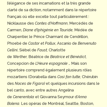
l’élégance de ses incarnations et la très grande
clarté de sa diction, notamment dans le répertoire
français où elle excelle tout particulièrement :
Nicklausse des
Contes d’Hoffmann
, Mercédès de
Carmen,
Diane d’Iphigénie en Tauride,
Médée de
Charpentier, le Prince Charmant de Cendrillon,
Phoebé de
Castor et Pollux
, Ascanio de
Benvenuto
Cellini
, Siébel de
Faust,
Charlotte
de
Werther,
Béatrice de
Béatrice et Bénédict
,
Concepcion de
L’Heure espagnole
… Mais son
répertoire comprend également plusieurs rôles
mozartiens (Dorabella dans
Così fan tutte,
Chérubin
des
Noces de Figaro)
et quelques incursions dans le
bel canto, avec entre autres Angelina
de
Cenerentola
et Giovanna Seymour d’
Anna
Bolena.
Les opéras de Montréal, Seattle, Boston,