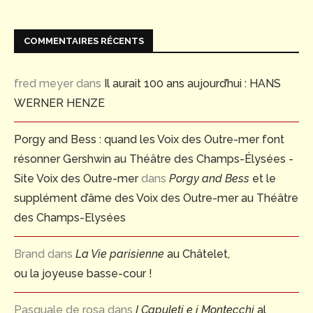
COMMENTAIRES RÉCENTS
fred meyer
dans
Il aurait 100 ans aujourd’hui : HANS
WERNER HENZE
Porgy and Bess : quand les Voix des Outre-mer font
résonner Gershwin au Théâtre des Champs-Élysées -
Site Voix des Outre-mer
dans
Porgy and Bess
et le
supplément d’âme des Voix des Outre-mer au Théâtre
des Champs-Elysées
Brand
dans
La Vie parisienne
au Châtelet,
ou la joyeuse basse-cour !
Pasquale de rosa
dans
I Capuleti e i Montecchi
al