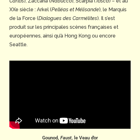
Carlos
), Zaccaria (
Nabucco
), Scarpia (
Tosca
) – et au
XXe siècle : Arkel (
Pelléas et Mélisande
), le Marquis
de la Force (
Dialogues des Carmélites
). Il s’est
produit sur les principales scènes françaises et
européennes, ainsi qu’à Hong Kong ou encore
Seattle.
Gounod,
Faust
, le Veau d'or