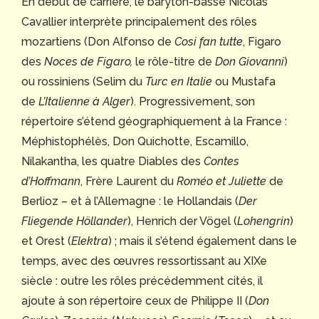
En début de carrière, le baryton-basse Nicolas
Cavallier interprète principalement des rôles
mozartiens (Don Alfonso de
Cosi fan tutte
, Figaro
des
Noces de Figaro,
le rôle-titre de
Don Giovanni
)
ou rossiniens (Selim du
Turc en Italie
ou Mustafa
de
L’Italienne à Alger
). Progressivement, son
répertoire s’étend géographiquement à la France :
Méphistophélès, Don Quichotte, Escamillo,
Nilakantha, les quatre Diables des
Contes
d’Hoffmann
, Frère Laurent du
Roméo et Juliette
de
Berlioz – et à l’Allemagne : le Hollandais (
Der
Fliegende Höllander
), Henrich der Vögel (
Lohengrin
)
et Orest (
Elektra
) ; mais il s’étend également dans le
temps, avec des œuvres ressortissant au XIXe
siècle : outre les rôles précédemment cités, il
ajoute à son répertoire ceux de Philippe II (
Don