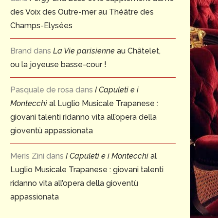
des Voix des Outre-mer au Théâtre des
Champs-Elysées
Brand
dans
La Vie parisienne
au Châtelet,
ou la joyeuse basse-cour !
Pasquale de rosa
dans
I Capuleti e i
Montecchi
al Luglio Musicale Trapanese :
giovani talenti ridanno vita all’opera della
gioventù appassionata
l aurait 100 ans aujourd’hui : HANS
In memoriam – MIGNON
WERNER HENZE
grande mezzo-sopr
Meris Zini
dans
I Capuleti e i Montecchi
al
américaine...
1 juillet 2026
Luglio Musicale Trapanese : giovani talenti
30 juin 2026
ridanno vita all’opera della gioventù
appassionata