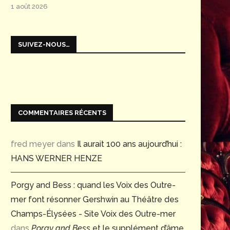
1 août 2026
SUIVEZ-NOUS…
COMMENTAIRES RÉCENTS
fred meyer
dans
Il aurait 100 ans aujourd’hui :
HANS WERNER HENZE
Porgy and Bess : quand les Voix des Outre-
mer font résonner Gershwin au Théâtre des
Champs-Élysées - Site Voix des Outre-mer
dans
Porgy and Bess
et le supplément d’âme