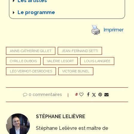
Les artistes
Le programme
Imprimer
ANNE-CATHERINE GILLET
JEAN-FERNAND SETTI
CYRILLE DUBOIS
VALÉRIE LESORT
LOUIS LANGRÉE
LÉO VERMOT-DESROCHES
VICTOIRE BUNEL
0 commentaires
8
STÉPHANE LELIÈVRE
Stéphane Lelièvre est maître de