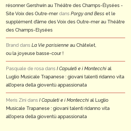
résonner Gershwin au Théâtre des Champs-Élysées -
Site Voix des Outre-mer
dans
Porgy and Bess
et le
supplément d’âme des Voix des Outre-mer au Théâtre
des Champs-Elysées
Brand
dans
La Vie parisienne
au Châtelet,
ou la joyeuse basse-cour !
Pasquale de rosa
dans
I Capuleti e i Montecchi
al
Luglio Musicale Trapanese : giovani talenti ridanno vita
all’opera della gioventù appassionata
Meris Zini
dans
I Capuleti e i Montecchi
al Luglio
Musicale Trapanese : giovani talenti ridanno vita
all’opera della gioventù appassionata