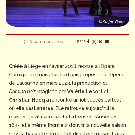
n
© Stefan Brion
© Stefan Brion
© Stefan Brion
0 commentaires
8
Créée à Liège en février 2018, reprise à l’Opéra
Comique un mois plus tard puis proposée à l’Opéra
de Lausanne en mars 2023, la production du
Domino noir
imaginée par
Valérie Lesort
et
Christian Hecq
a rencontré un joli succès partout
où elle s’est arrêtée. Elle retrouve aujourd’hui la
maison qui vit naître le chef-d’œuvre d’Auber en
1837, et a même l’honneur d’ouvrir la nouvelle saison
sous la baguette du chef et directeur maison Louis