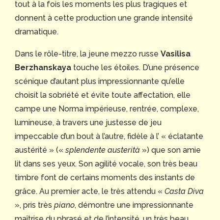
tout à la fois les moments les plus tragiques et
donnent à cette production une grande intensité
dramatique.
Dans le rôle-titre, la jeune mezzo russe
Vasilisa
Berzhanskaya
touche les étoiles. D’une présence
scénique d’autant plus impressionnante qu’elle
choisit la sobriété et évite toute affectation, elle
campe une Norma impérieuse, rentrée, complexe,
lumineuse, à travers une justesse de jeu
impeccable d’un bout à l’autre, fidèle à l’ « éclatante
austérité » («
splendente austerità
») que son amie
lit dans ses yeux. Son agilité vocale, son très beau
timbre font de certains moments des instants de
grâce. Au premier acte, le très attendu «
Casta Diva
», pris très
piano
, démontre une impressionnante
maîtrise du phrasé et de l’intensité, un très beau