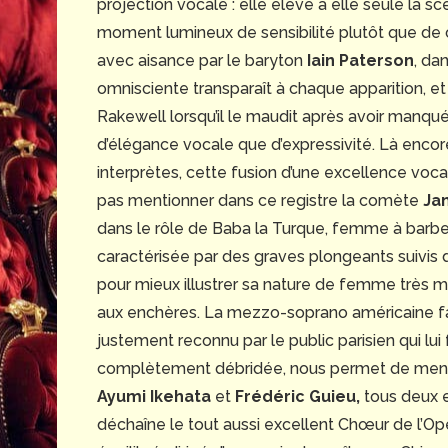
projection vocale : elle élève à elle seule la 
moment lumineux de sensibilité plutôt que de 
avec aisance par le baryton
Iain Paterson
, da
omnisciente transparaît à chaque apparition,
Rakewell lorsqu’il le maudit après avoir manq
d’élégance vocale que d’expressivité. Là encor
interprètes, cette fusion d’une excellence vocal
pas mentionner dans ce registre la comète
Ja
dans le rôle de Baba la Turque, femme à barbe,
caractérisée par des graves plongeants suivis 
pour mieux illustrer sa nature de femme très m
aux enchères. La mezzo-soprano américaine fai
justement reconnu par le public parisien qui lu
complètement débridée, nous permet de mentio
Ayumi Ikehata
et
Frédéric Guieu,
tous deux e
déchaîne le tout aussi excellent Chœur de l’Op