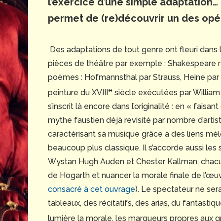
l’exercice d’une simple adaptation… 
permet de (re)découvrir un des opé
Des adaptations de tout genre ont fleuri dans l
pièces de théâtre par exemple : Shakespeare r
poèmes : Hofmannsthal par Strauss, Heine par 
e
peinture du XVIII
siècle exécutées par William
s’inscrit là encore dans l’originalité : en « fais
mythe faustien déjà revisité par nombre d’arti
caractérisant sa musique grâce à des liens mé
beaucoup plus classique. Il s’accorde aussi les 
Wystan Hugh Auden et Chester Kallman, chacu
de Hogarth et nuancer la morale finale de l’œuv
consacré à cet ouvrage
). Le spectateur ne ser
tableaux, des récitatifs, des arias, du fantastiq
lumière la morale, les marqueurs propres aux g