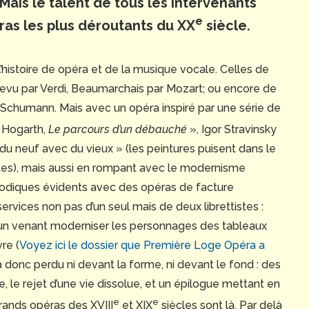
Mais le talent de tous les intervenants
e
ras les plus déroutants du XX
siècle.
’histoire de opéra et de la musique vocale. Celles de
evu par Verdi, Beaumarchais par Mozart; ou encore de
Schumann. Mais avec un opéra inspiré par une série de
 Hogarth,
Le parcours d’un débauché
», Igor Stravinsky
ant du neuf avec du vieux » (les peintures puisent dans le
stes), mais aussi en rompant avec le modernisme
lodiques évidents avec des opéras de facture
services non pas d’un seul mais de deux librettistes :
n venant moderniser les personnages des tableaux
re (
Voyez ici le dossier que Première Loge Opéra a
a donc perdu ni devant la forme, ni devant le fond : des
ue, le rejet d’une vie dissolue, et un épilogue mettant en
e
e
rands opéras des XVIII
et XIX
siècles sont là. Par delà