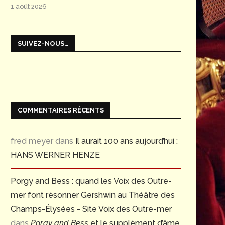
1 août 2026
SUIVEZ-NOUS…
COMMENTAIRES RÉCENTS
fred meyer
dans
Il aurait 100 ans aujourd’hui :
HANS WERNER HENZE
Porgy and Bess : quand les Voix des Outre-
mer font résonner Gershwin au Théâtre des
Champs-Élysées - Site Voix des Outre-mer
dans
Porgy and Bess
et le supplément d’âme