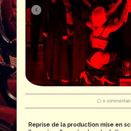
anova - OnP
© Guergana Damianova - 
0 commentair
Reprise de la production mise en sc