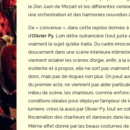
le
Don Juan
de Mozart et les différentes versi
une orchestration et des harmonies nouvelles 
De « convenue », dans cette reprise donnée à l’
d’
Olivier Py
. Loin dêtre outrancière (tout juste
vraiment le sujet qu’elle traite. Du cadre innoc
doucement dans une scène intérieure intimist
viennent éclairer les scènes d’orgie, enfin, à la 
évidente et à propos, elle ne sort pas vraiment 
donc, mais pas de risques non plus. On peut aus
du premier acte, ne viennent pas aider particul
milieu de scène, les chanteurs, comme enfonc
conditions idéales pour déployer l’ampleur de l
lumière, crées là aussi par Olivier Py, tout en
l’incarnation des chanteurs et danseurs dans leur
Même effet donné par les beaux costumes d