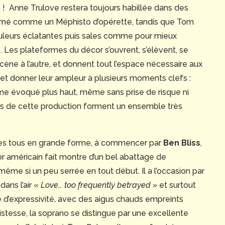
que ! Anne Trulove restera toujours habillée dans des
 grimé comme un Méphisto d’opérette, tandis que Tom
ouleurs éclatantes puis sales comme pour mieux
 Les plateformes du décor s’ouvrent, s’élèvent, se
scène à l’autre, et donnent tout l’espace nécessaire aux
– et donner leur ampleur à plusieurs moments clefs :
mme évoqué plus haut, même sans prise de risque ni
tifs de cette production forment un ensemble très
stes tous en grande forme, à commencer par
Ben Bliss
,
or américain fait montre d’un bel abattage de
même si un peu serrée en tout début. Il a l’occasion par
ans l’air «
Love… too frequently betrayed »
et surtout
 d’expressivité, avec des aigus chauds empreints
istesse, la soprano se distingue par une excellente