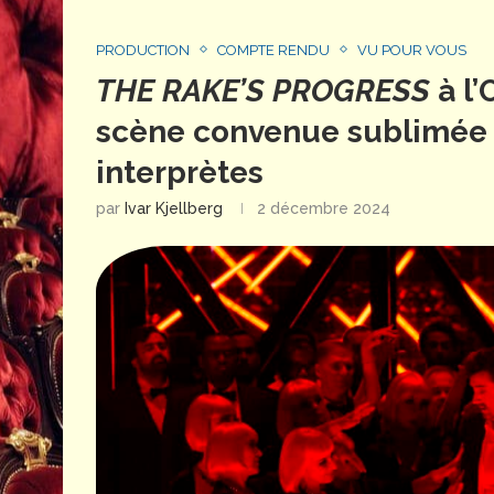
PRODUCTION
COMPTE RENDU
VU POUR VOUS
THE RAKE’S PROGRESS
à l’
scène convenue sublimée p
interprètes
par
Ivar Kjellberg
2 décembre 2024