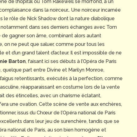
scène de l’hôpital où Tom Rakewell se morfond, à un
complaisance dans la noirceur… Une noirceur incarnée
ns le rôle de Nick Shadow dont la nature diabolique
 et notamment dans ses derniers échanges avec Tom
ué de gagner son âme, combinant alors autant
e, on ne peut que saluer, comme pour tous les
e et d’un grand talent d’acteur. Il est impossible de ne
mie Barton
, faisant ici ses débuts à l’Opéra de Paris
 quelque part entre Divine et Marilyn Monroe,
d’aigus retentissants, exécutés à la perfection, comme
asculine, réapparaissant en costume lors de la vente
t des étincelles, avec un charisme éclatant,
i fera une ovation. Cette scène de vente aux enchères,
nner, issus du Chœur de l’Opéra national de Paris
xcellents dans leur jeu de surenchère, tandis que se
éra national de Paris, au son bien homogène et