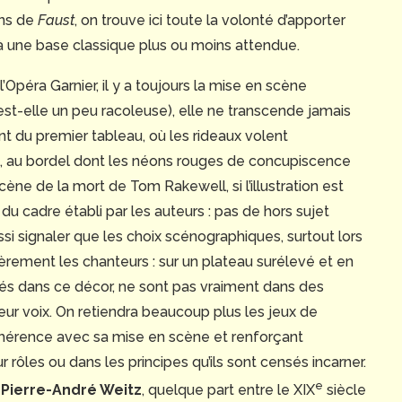
ons de
Faust
, on trouve ici toute la volonté d’apporter
à une base classique plus ou moins attendue.
Opéra Garnier, il y a toujours la mise en scène
 est-elle un peu racoleuse), elle ne transcende jamais
ent du premier tableau, où les rideaux volent
e, au bordel dont les néons rouges de concupiscence
scène de la mort de Tom Rakewell, si l’illustration est
du cadre établi par les auteurs : pas de hors sujet
si signaler que les choix scénographiques, surtout lors
ièrement les chanteurs : sur un plateau surélevé et en
és dans ce décor, ne sont pas vraiment dans des
eur voix. On retiendra beaucoup plus les jeux de
 cohérence avec sa mise en scène et renforçant
 rôles ou dans les principes qu’ils sont censés incarner.
e
e
Pierre-André Weitz
, quelque part entre le XIX
siècle