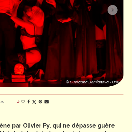
OnP
© Guergana Damianova - OnP
© Guergana Damianova - OnP
es
2
ène par Olivier Py, qui ne dépasse guère