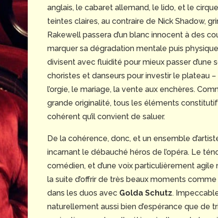
anglais, le cabaret allemand, le lido, et le cir
teintes claires, au contraire de Nick Shadow,
Rakewell passera d’un blanc innocent à des c
marquer sa dégradation mentale puis physique.
divisent avec fluidité pour mieux passer d’une 
choristes et danseurs pour investir le plateau 
l’orgie, le mariage, la vente aux enchères. Co
grande originalité, tous les éléments constitu
cohérent qu’il convient de saluer.
De la cohérence, donc, et un ensemble d’arti
incarnant le débauché héros de l’opéra. Le tén
comédien, et d’une voix particulièrement agile 
la suite d’offrir de très beaux moments comme d
dans les duos avec
Golda Schutz
. Impeccable
naturellement aussi bien d’espérance que de tr