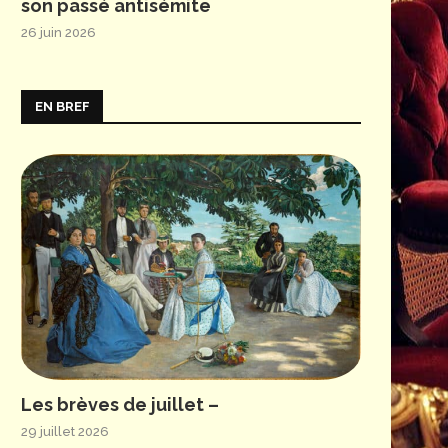
son passé antisémite
26 juin 2026
EN BREF
© Guergana Damianova - OnP
Les brèves de juillet –
29 juillet 2026