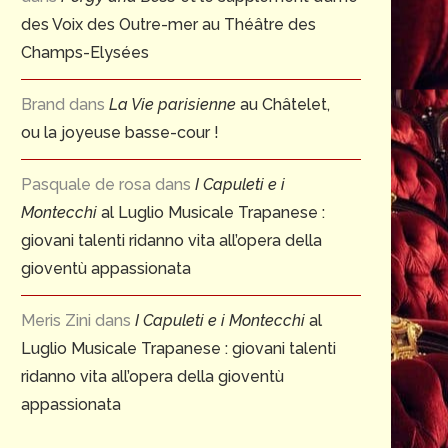
des Voix des Outre-mer au Théâtre des
Champs-Elysées
Brand
dans
La Vie parisienne
au Châtelet,
ou la joyeuse basse-cour !
Pasquale de rosa
dans
I Capuleti e i
Montecchi
al Luglio Musicale Trapanese :
giovani talenti ridanno vita all’opera della
gioventù appassionata
Meris Zini
dans
I Capuleti e i Montecchi
al
Luglio Musicale Trapanese : giovani talenti
ridanno vita all’opera della gioventù
appassionata