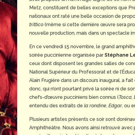
© D.R.
Metz, constituent de belles exceptions que Pr
nationaux ont raté une belle occasion de prop
trittico
(même si cette dernière œuvre sera pro
nouvelle production, mais dans un spectacle im
En ce vendredi 15 novembre, le grand amphithéâ
soirée puccinienne organisée par
Stéphane Le
ceux dont disposent les grandes salles de conce
National Supérieur du Professorat et de l’Éduca
Alain Frugière dans un discours inaugural, a fait 
donc, qui n’ont pourtant privé la soirée ni de so
chefs-d’œuvre pucciniens bien connus (
Tosca,
entendu des extraits de
la rondine
,
Edgar
, ou 
Plusieurs artistes présents ce soir sont dorén
© D
Amphithéâtre. Nous avons ainsi retrouvé avec pl