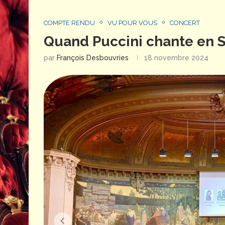
COMPTE RENDU
VU POUR VOUS
CONCERT
Quand Puccini chante en 
par
François Desbouvries
18 novembre 2024