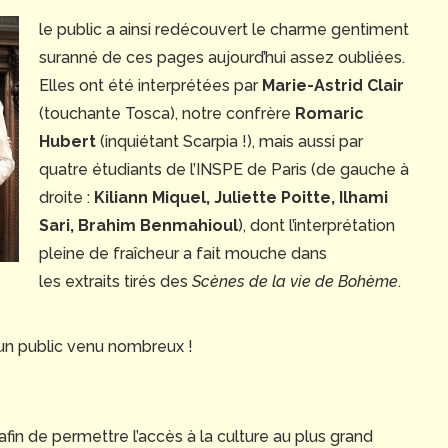
le public a ainsi redécouvert le charme gentiment
suranné de ces pages aujourd’hui assez oubliées.
Elles ont été interprétées par
Marie-Astrid Clair
(touchante Tosca), notre confrère
Romaric
Hubert
(inquiétant Scarpia !), mais aussi par
quatre étudiants de l’INSPE de Paris (de gauche à
droite :
Kiliann Miquel,
Juliette Poitte, Ilhami
Sari,
Brahim Benmahioul
), dont l’interprétation
pleine de fraîcheur a fait mouche dans
les extraits tirés des
Scènes de la vie de Bohème
.
un public venu nombreux !
afin de permettre l’accès à la culture au plus grand