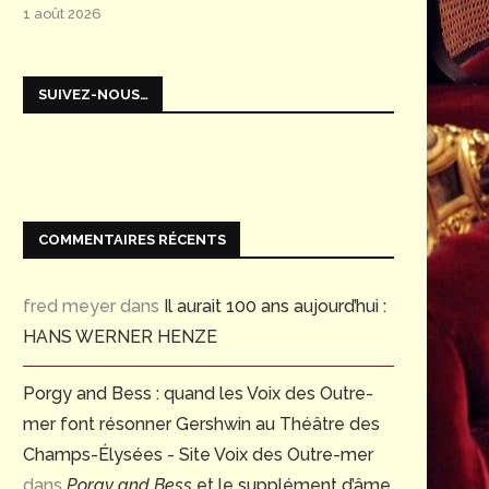
1 août 2026
SUIVEZ-NOUS…
COMMENTAIRES RÉCENTS
fred meyer
dans
Il aurait 100 ans aujourd’hui :
HANS WERNER HENZE
Porgy and Bess : quand les Voix des Outre-
mer font résonner Gershwin au Théâtre des
Champs-Élysées - Site Voix des Outre-mer
dans
Porgy and Bess
et le supplément d’âme