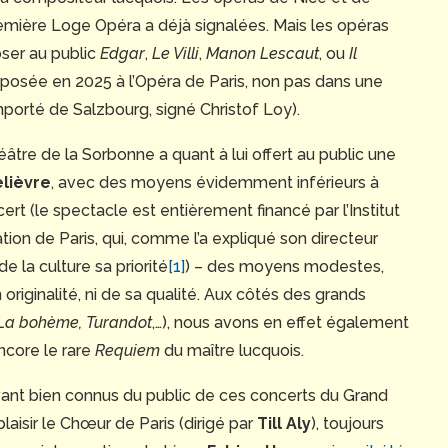
emière Loge Opéra a déjà signalées. Mais les opéras
oser au public
Edgar
,
Le Villi
,
Manon Lescaut
, ou
Il
posée en 2025 à l’Opéra de Paris, non pas dans une
porté de Salzbourg, signé Christof Loy).
tre de la Sorbonne a quant à lui offert au public une
lièvre
, avec des moyens évidemment inférieurs à
rt (le spectacle est entièrement financé par l’Institut
tion de Paris, qui, comme l’a expliqué son directeur
de la culture sa priorité
[1]
) – des moyens modestes,
n originalité, ni de sa qualité. Aux côtés des grands
 La bohème, Turandot
,…), nous avons en effet également
encore le rare
Requiem
du maître lucquois.
avant bien connus du public de ces concerts du Grand
.R.
aisir le Chœur de Paris (dirigé par
Till Aly
), toujours