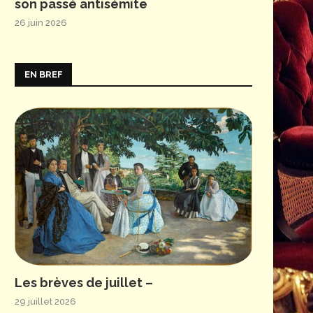
son passé antisémite
26 juin 2026
© James Desauvage
EN BREF
Les brèves de juillet –
29 juillet 2026