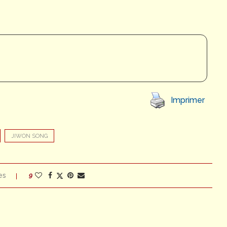
Imprimer
JIWON SONG
es
9