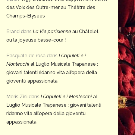
des Voix des Outre-mer au Théâtre des
Champs-Elysées
Brand
dans
La Vie parisienne
au Châtelet,
ou la joyeuse basse-cour !
Pasquale de rosa
dans
I Capuleti e i
Montecchi
al Luglio Musicale Trapanese :
giovani talenti ridanno vita all’opera della
gioventù appassionata
Meris Zini
dans
I Capuleti e i Montecchi
al
Luglio Musicale Trapanese : giovani talenti
ridanno vita all’opera della gioventù
appassionata