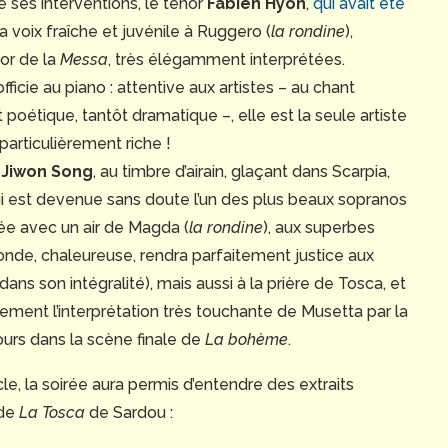
 ses interventions, le ténor
Fabien Hyon
,
qui avait été
 sa voix fraîche et juvénile à Ruggero (
la rondine
),
nor de la
Messa
, très élégamment interprétées.
fficie au piano : attentive aux artistes – au chant
 poétique, tantôt dramatique –, elle est la seule artiste
particulièrement riche !
n
Jiwon Song
, au timbre d’airain, glaçant dans Scarpia,
ui est devenue sans doute l’un des plus beaux sopranos
rée avec un air de Magda (
la rondine
), aux superbes
e, ronde, chaleureuse, rendra parfaitement justice aux
ans son intégralité), mais aussi à la prière de Tosca, et
ement l’interprétation très touchante de Musetta par la
ours dans la scène finale de
La bohème
.
acle, la soirée aura permis d’entendre des extraits
 de
La Tosca
de Sardou :