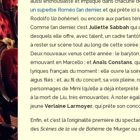
aussi enthousiaste et impliqué dans chacune de
un superbe Roméo l’an dernier
, et qui prête ici
Rodolfo (
la bohème
), ou encore aux parties té
Comme l’an dernier, c’est
Juliette Sabbah
qui o
desquels elle offre, avec talent, un cadre tantôt
à rester sur scène tout au long de cette soirée 
Deux nouveaux venus cette année : le baryto
émouvant en Marcello ; et
Anaïs Constans
, q
lyriques français du moment : elle ouvre la soi
aigus filés ; et, au fil du concert, sa voix plein
personnages de Mimi (qu’elle a déjà interprété d
à la mort de Liu, très émouvantes. À noter égal
jeune
Verlaine Larmoyer
, qui prête son conc
Enfin, et c’est là l’originalité première du spect
des
Scènes de la vie de Bohème
de Murger ou