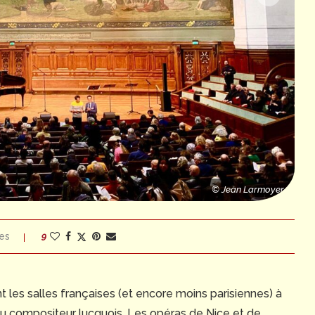
© Jean Larmoyer
© D.R.
es
9
t les salles françaises (et encore moins parisiennes) à
 compositeur lucquois. Les opéras de Nice et de