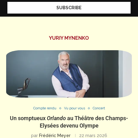
YURIY MYNENKO
Compte rendu
Vu pour vous
Concert
Un somptueux
Orlando
au Théâtre des Champs-
Elysées devenu Olympe
par
Frédéric Meyer
22 mars 2026