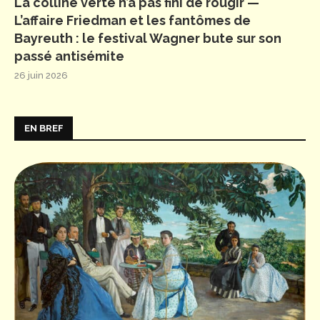
La colline verte n’a pas fini de rougir —
L’affaire Friedman et les fantômes de
Bayreuth : le festival Wagner bute sur son
passé antisémite
26 juin 2026
EN BREF