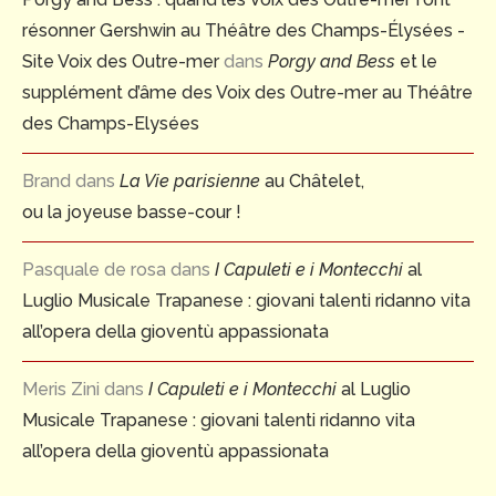
résonner Gershwin au Théâtre des Champs-Élysées -
Site Voix des Outre-mer
dans
Porgy and Bess
et le
supplément d’âme des Voix des Outre-mer au Théâtre
des Champs-Elysées
Brand
dans
La Vie parisienne
au Châtelet,
ou la joyeuse basse-cour !
Pasquale de rosa
dans
I Capuleti e i Montecchi
al
Luglio Musicale Trapanese : giovani talenti ridanno vita
all’opera della gioventù appassionata
Meris Zini
dans
I Capuleti e i Montecchi
al Luglio
Musicale Trapanese : giovani talenti ridanno vita
all’opera della gioventù appassionata