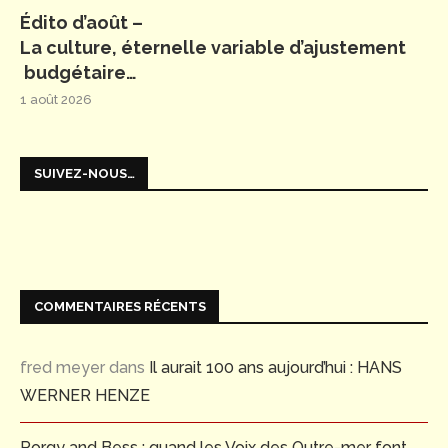
Édito d’août –
La culture, éternelle variable d’ajustement
budgétaire…
1 août 2026
SUIVEZ-NOUS…
COMMENTAIRES RÉCENTS
fred meyer
dans
Il aurait 100 ans aujourd’hui : HANS
WERNER HENZE
Porgy and Bess : quand les Voix des Outre-mer font