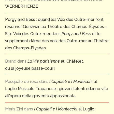
WERNER HENZE
Porgy and Bess : quand les Voix des Outre-mer font
résonner Gershwin au Théâtre des Champs-Élysées -
Site Voix des Outre-mer
dans
Porgy and Bess
et le
supplément d’âme des Voix des Outre-mer au Théâtre
des Champs-Elysées
Brand
dans
La Vie parisienne
au Châtelet,
ou la joyeuse basse-cour !
Pasquale de rosa
dans
I Capuleti e i Montecchi
al
Luglio Musicale Trapanese : giovani talenti ridanno vita
all’opera della gioventù appassionata
Meris Zini
dans
I Capuleti e i Montecchi
al Luglio