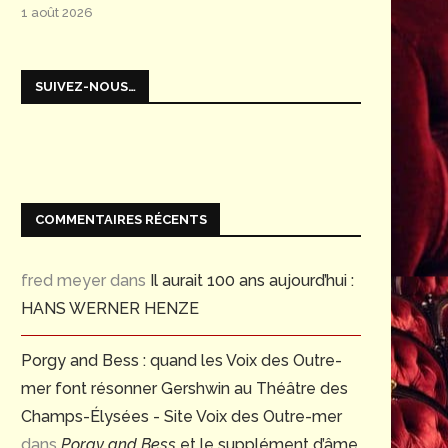
1 août 2026
SUIVEZ-NOUS…
COMMENTAIRES RÉCENTS
fred meyer
dans
Il aurait 100 ans aujourd’hui :
HANS WERNER HENZE
Porgy and Bess : quand les Voix des Outre-
mer font résonner Gershwin au Théâtre des
Champs-Élysées - Site Voix des Outre-mer
dans
Porgy and Bess
et le supplément d’âme