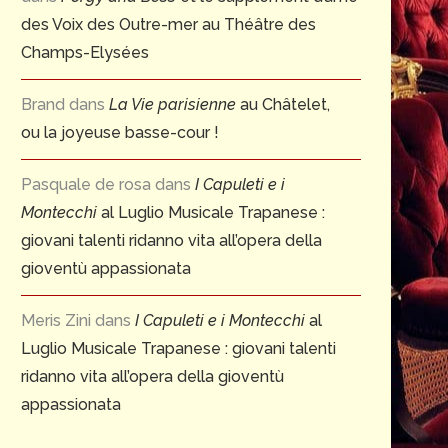
des Voix des Outre-mer au Théâtre des
Champs-Elysées
Brand
dans
La Vie parisienne
au Châtelet,
ou la joyeuse basse-cour !
Pasquale de rosa
dans
I Capuleti e i
Montecchi
al Luglio Musicale Trapanese :
giovani talenti ridanno vita all’opera della
gioventù appassionata
Meris Zini
dans
I Capuleti e i Montecchi
al
Luglio Musicale Trapanese : giovani talenti
ridanno vita all’opera della gioventù
appassionata