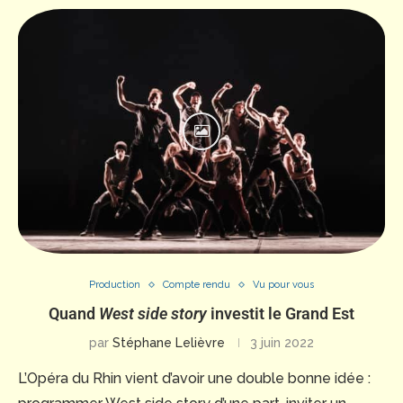
Production
Compte rendu
Vu pour vous
Quand
West side story
investit le Grand Est
par
Stéphane Lelièvre
3 juin 2022
L’Opéra du Rhin vient d’avoir une double bonne idée :