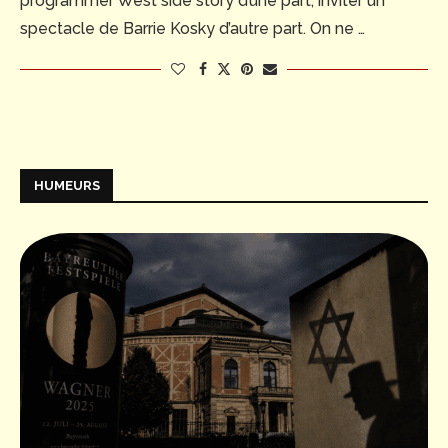
programmer West side story d’une part, inviter un
spectacle de Barrie Kosky d’autre part. On ne …
HUMEURS