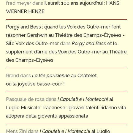
fred meyer
dans
Il aurait 100 ans aujourd’hui : HANS
WERNER HENZE
Porgy and Bess : quand les Voix des Outre-mer font
résonner Gershwin au Théâtre des Champs-Élysées -
Site Voix des Outre-mer
dans
Porgy and Bess
et le
supplément d’âme des Voix des Outre-mer au Théâtre
des Champs-Elysées
Brand
dans
La Vie parisienne
au Châtelet,
ou la joyeuse basse-cour !
Pasquale de rosa
dans
I Capuleti e i Montecchi
al
Luglio Musicale Trapanese : giovani talenti ridanno vita
all’opera della gioventù appassionata
Meris Zini
dans
I Capuleti e i Montecchi
al Luglio