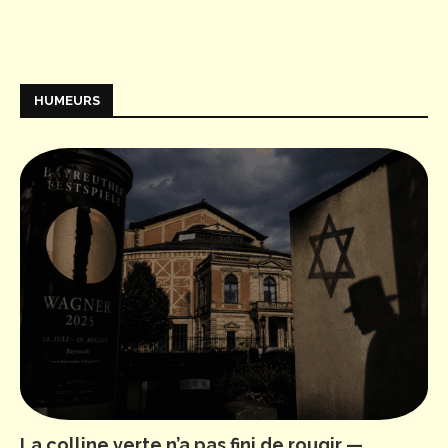
HUMEURS
La colline verte n’a pas fini de rougir —