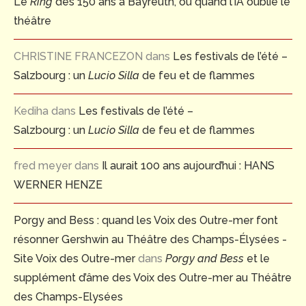
Le
Ring
des 150 ans à Bayreuth, ou quand l’IA oublie le
théâtre
CHRISTINE FRANCEZON
dans
Les festivals de l’été –
Salzbourg : un
Lucio Silla
de feu et de flammes
Kediha
dans
Les festivals de l’été –
Salzbourg : un
Lucio Silla
de feu et de flammes
fred meyer
dans
Il aurait 100 ans aujourd’hui : HANS
WERNER HENZE
Porgy and Bess : quand les Voix des Outre-mer font
résonner Gershwin au Théâtre des Champs-Élysées -
Site Voix des Outre-mer
dans
Porgy and Bess
et le
supplément d’âme des Voix des Outre-mer au Théâtre
des Champs-Elysées