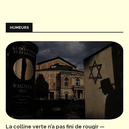
HUMEURS
La colline verte n’a pas fini de rougir —