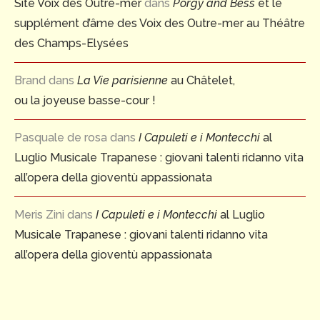
Site Voix des Outre-mer
dans
Porgy and Bess
et le
supplément d’âme des Voix des Outre-mer au Théâtre
des Champs-Elysées
Brand
dans
La Vie parisienne
au Châtelet,
ou la joyeuse basse-cour !
Pasquale de rosa
dans
I Capuleti e i Montecchi
al
Luglio Musicale Trapanese : giovani talenti ridanno vita
all’opera della gioventù appassionata
Meris Zini
dans
I Capuleti e i Montecchi
al Luglio
Musicale Trapanese : giovani talenti ridanno vita
all’opera della gioventù appassionata